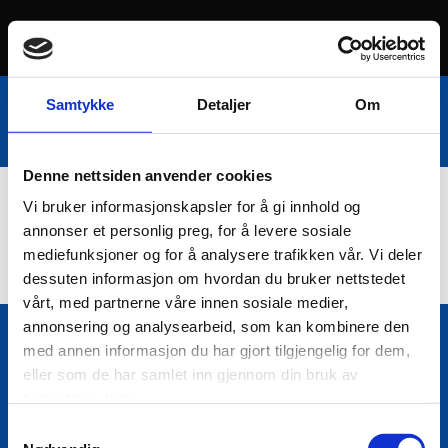
Samtykke
Detaljer
Om
Denne nettsiden anvender cookies
Vi bruker informasjonskapsler for å gi innhold og
Nettbutikk
annonser et personlig preg, for å levere sosiale
mediefunksjoner og for å analysere trafikken vår. Vi deler
dessuten informasjon om hvordan du bruker nettstedet
vårt, med partnerne våre innen sosiale medier,
annonsering og analysearbeid, som kan kombinere den
med annen informasjon du har gjort tilgjengelig for dem,
Bio Trading AS
eller som de har samlet inn gjennom din bruk av

Pir II nr Kai 9
tjenestene deres.
7010 Trondheim
Samtykkevalg