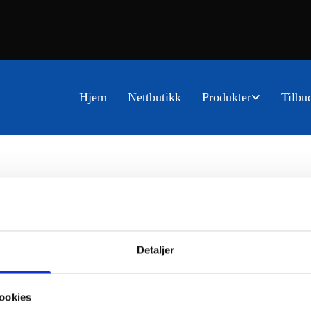
Hjem
Nettbutikk
Produkter
Tilbu
Detaljer
ookies