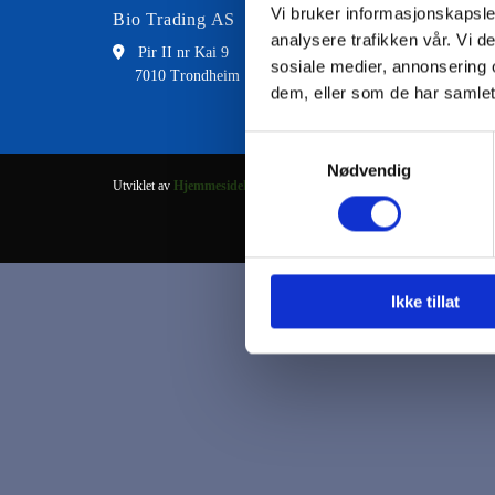
Vi bruker informasjonskapsler
Bio Trading AS
Kontakt
analysere trafikken vår. Vi 

Pir II nr Kai 9

73 8
sosiale medier, annonsering 
7010 Trondheim

fran
dem, eller som de har samlet
Samtykkevalg
Nødvendig
Utviklet av
Hjemmesidehuset
.
Ikke tillat