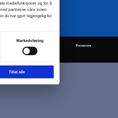
iale mediefunksjoner og for å
 med partnerne våre innen
08:00 - 16:00
u har gjort tilgjengelig for
Markedsføring
Personvern
Tillat alle