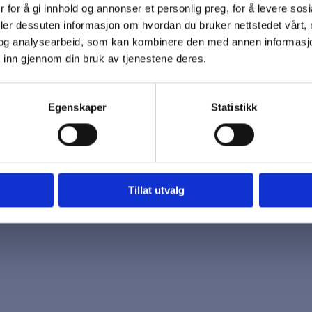
 for å gi innhold og annonser et personlig preg, for å levere sos
 oss
Åpningstider
deler dessuten informasjon om hvordan du bruker nettstedet vårt,
7 96 03
Mandag - Fredag
og analysearbeid, som kan kombinere den med annen informasjon d
k@biotrading.no
 inn gjennom din bruk av tjenestene deres.
Egenskaper
Statistikk
Tillat utvalg