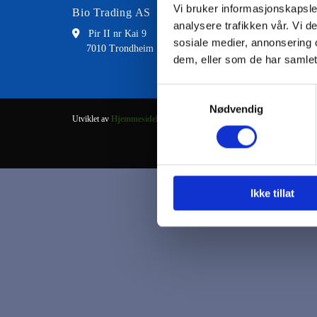
Vi bruker informasjonskapsler
Bio Trading AS
Kontakt
analysere trafikken vår. Vi 

Pir II nr Kai 9

73 8
sosiale medier, annonsering 
7010 Trondheim

fran
dem, eller som de har samlet
Samtykkevalg
Nødvendig
Utviklet av
Hjemmesidehuset
.
Ikke tillat