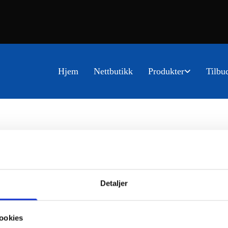
Hjem
Nettbutikk
Produkter
Tilbu
Detaljer
ookies