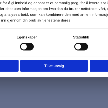
 for å gi innhold og annonser et personlig preg, for å levere sos
 oss
Åpningstider
deler dessuten informasjon om hvordan du bruker nettstedet vårt,
7 96 03
Mandag - Fredag
og analysearbeid, som kan kombinere den med annen informasjon d
k@biotrading.no
 inn gjennom din bruk av tjenestene deres.
Egenskaper
Statistikk
Tillat utvalg