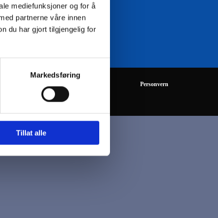
iale mediefunksjoner og for å
 med partnerne våre innen
08:00 - 16:00
u har gjort tilgjengelig for
Markedsføring
Personvern
Tillat alle