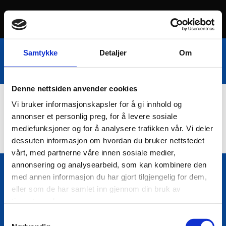
Samtykke
Detaljer
Om
Denne nettsiden anvender cookies
Vi bruker informasjonskapsler for å gi innhold og
Nettbutikk
annonser et personlig preg, for å levere sosiale
mediefunksjoner og for å analysere trafikken vår. Vi deler
dessuten informasjon om hvordan du bruker nettstedet
vårt, med partnerne våre innen sosiale medier,
annonsering og analysearbeid, som kan kombinere den
med annen informasjon du har gjort tilgjengelig for dem,
Bio Trading AS
eller som de har samlet inn gjennom din bruk av

Pir II nr Kai 9
tjenestene deres.
7010 Trondheim
Samtykkevalg