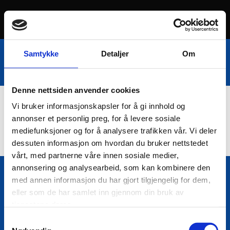
Samtykke
Detaljer
Om
Denne nettsiden anvender cookies
Vi bruker informasjonskapsler for å gi innhold og
Nettbutikk
annonser et personlig preg, for å levere sosiale
mediefunksjoner og for å analysere trafikken vår. Vi deler
dessuten informasjon om hvordan du bruker nettstedet
vårt, med partnerne våre innen sosiale medier,
annonsering og analysearbeid, som kan kombinere den
med annen informasjon du har gjort tilgjengelig for dem,
Bio Trading AS
eller som de har samlet inn gjennom din bruk av

Pir II nr Kai 9
tjenestene deres.
7010 Trondheim
Samtykkevalg