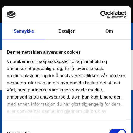
Samtykke
Detaljer
Om
Denne nettsiden anvender cookies
Vi bruker informasjonskapsler for å gi innhold og
Nettbutikk
annonser et personlig preg, for å levere sosiale
mediefunksjoner og for å analysere trafikken vår. Vi deler
dessuten informasjon om hvordan du bruker nettstedet
vårt, med partnerne våre innen sosiale medier,
annonsering og analysearbeid, som kan kombinere den
med annen informasjon du har gjort tilgjengelig for dem,
Bio Trading AS
eller som de har samlet inn gjennom din bruk av

Pir II nr Kai 9
tjenestene deres.
7010 Trondheim
Samtykkevalg