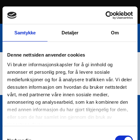
Samtykke
Detaljer
Om
Denne nettsiden anvender cookies
Vi bruker informasjonskapsler for å gi innhold og
Nettbutikk
annonser et personlig preg, for å levere sosiale
mediefunksjoner og for å analysere trafikken vår. Vi deler
dessuten informasjon om hvordan du bruker nettstedet
vårt, med partnerne våre innen sosiale medier,
annonsering og analysearbeid, som kan kombinere den
med annen informasjon du har gjort tilgjengelig for dem,
Bio Trading AS
eller som de har samlet inn gjennom din bruk av

Pir II nr Kai 9
tjenestene deres.
7010 Trondheim
Samtykkevalg