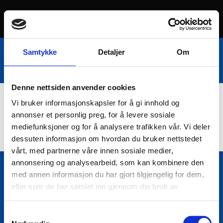
Samtykke
Detaljer
Om
Denne nettsiden anvender cookies
Vi bruker informasjonskapsler for å gi innhold og
Nettbutikk
annonser et personlig preg, for å levere sosiale
mediefunksjoner og for å analysere trafikken vår. Vi deler
dessuten informasjon om hvordan du bruker nettstedet
vårt, med partnerne våre innen sosiale medier,
annonsering og analysearbeid, som kan kombinere den
med annen informasjon du har gjort tilgjengelig for dem,
Bio Trading AS
eller som de har samlet inn gjennom din bruk av

Pir II nr Kai 9
tjenestene deres.
7010 Trondheim
Samtykkevalg